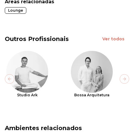
Áreas relacionadas
Lounge
Outros Profissionais
Ver todos
Previous slide
Next
Studio Ark
Bossa Arquitetura
Ambientes relacionados