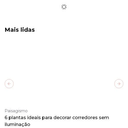
Mais lidas
Previous slide
Next
Paisagismo
6 plantas ideais para decorar corredores sem
iluminação