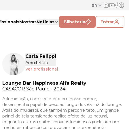
BR
issionais
Mostras
Notícias
Bilheteria
Entrar
Carla Felippi
Arquitetura
Ver profissional
Lounge Bar Happiness Alfa Realty
CASACOR
São Paulo - 2024
A iluminação, com seu efeito em nosso humor,
desempenha papel de peso ao longo dos 85 m2 do lounge.
Atrás do muxarabi, que também percorre teto, um grande
painel de tela tensionada replica efeito da luz natural,
enquanto outros muitos cenários luminosos (incluindo um
trecho estroboscópico) provocam uma experiência