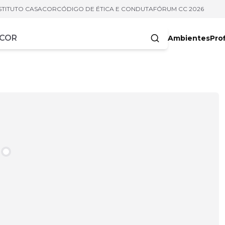
STITUTO CASACOR
CÓDIGO DE ÉTICA E CONDUTA
FÓRUM CC 2026
Ambientes
Prof
racteres