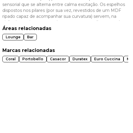
sensorial que se alterna entre calma excitação. Os espelhos
 slide
dispostos nos pilares (por sua vez, revestidos de um MDF
ripado capaz de acompanhar sua curvatura) servem, na
visão da arquiteta, como chamamento para olhar para trás.
Áreas relacionadas
Lounge
Bar
Marcas relacionadas
Coral
Portobello
Casacor
Duratex
Euro Cuccina
Mai
t slide