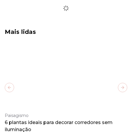
Mais lidas
Previous slide
Next
Paisagismo
6 plantas ideais para decorar corredores sem
iluminação