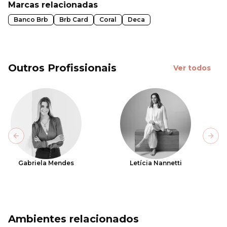
Marcas relacionadas
Banco Brb
Brb Card
Coral
Deca
Outros Profissionais
Ver todos
Previous slide
Next
Gabriela Mendes
Letícia Nannetti
Ambientes relacionados