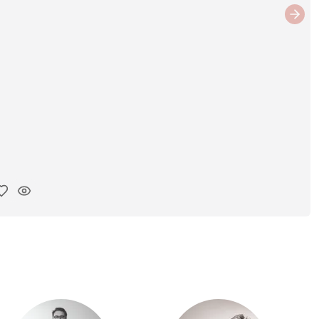
Next
ar link