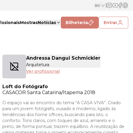
BR
issionais
Mostras
Notícias
Bilheteria
Entrar
Andressa Dangui Schmickler
Arquitetura
Ver profissional
Loft do Fotógrafo
CASACOR
Santa Catarina/Itapema 2018
O espaço vai ao encontro do tema “A CASA VIVA”. Criado
para um jovem fotógrafo, ousado e moderno, ligado às
tendências dos home offices, buscando para isto, o
conforto. Tons claros, com toques de azul, amarelo e o
preto, de forma pontual, trazem equilíbrio. A reutilização de
vários materiais torna o projeto ecologicamente correto,