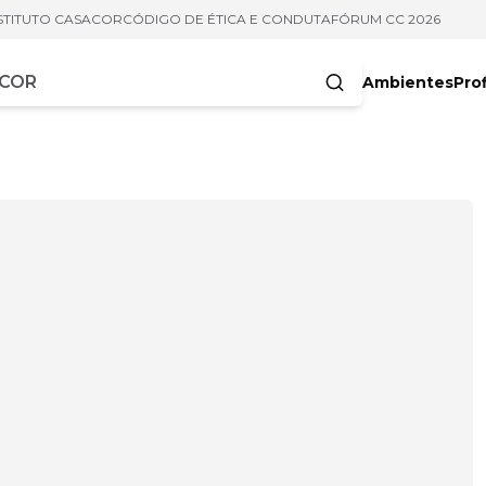
STITUTO CASACOR
CÓDIGO DE ÉTICA E CONDUTA
FÓRUM CC 2026
Ambientes
Prof
racteres