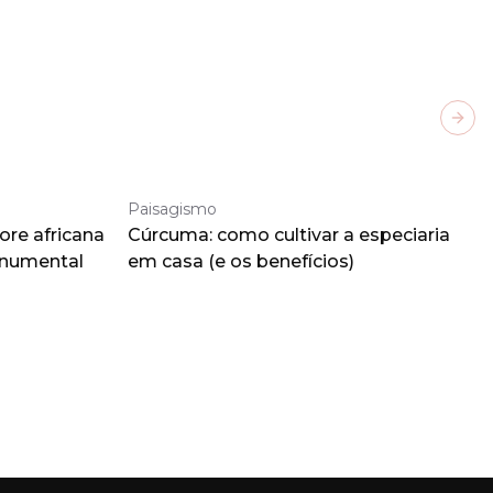
Next
Paisagismo
ore africana
Cúrcuma: como cultivar a especiaria
onumental
em casa (e os benefícios)