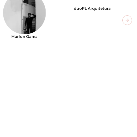
duoPL Arquitetura
Next
Marlon Gama