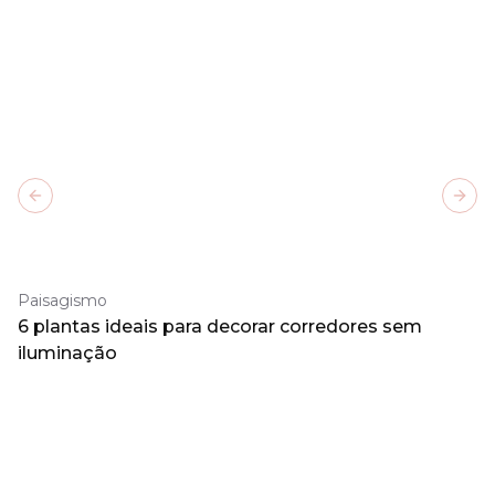
Previous slide
Next
Paisagismo
6 plantas ideais para decorar corredores sem
iluminação