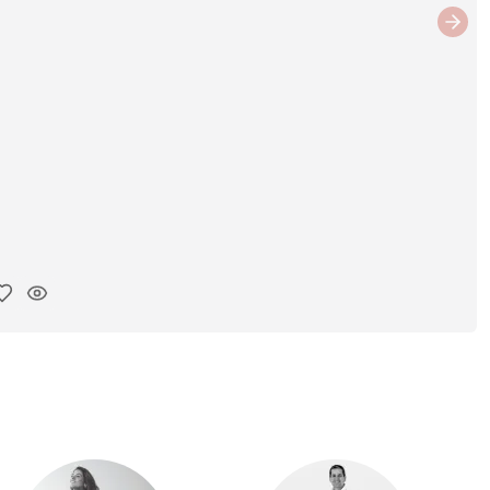
Next
ar link