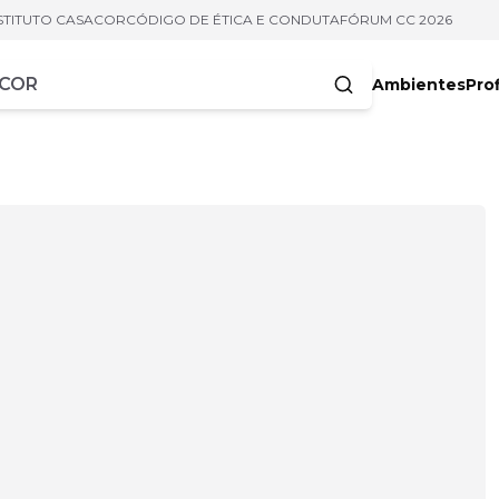
STITUTO CASACOR
CÓDIGO DE ÉTICA E CONDUTA
FÓRUM CC 2026
Ambientes
Prof
racteres