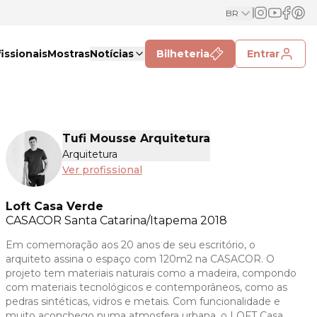
BR
issionais
Mostras
Notícias
Bilheteria
Entrar
Tufi Mousse Arquitetura
Arquitetura
Ver profissional
Loft Casa Verde
CASACOR
Santa Catarina/Itapema 2018
Em comemoração aos 20 anos de seu escritório, o
arquiteto assina o espaço com 120m2 na CASACOR. O
projeto tem materiais naturais como a madeira, compondo
com materiais tecnológicos e contemporâneos, como as
pedras sintéticas, vidros e metais. Com funcionalidade e
muito aconchego numa atmosfera urbana, o LOFT Casa