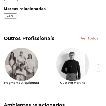
Marcas relacionadas
Coral
Outros Profissionais
Ver todos
Previous slide
Next
Fragmento Arquitetura
Gustavo Martins
Ambientes relacionados