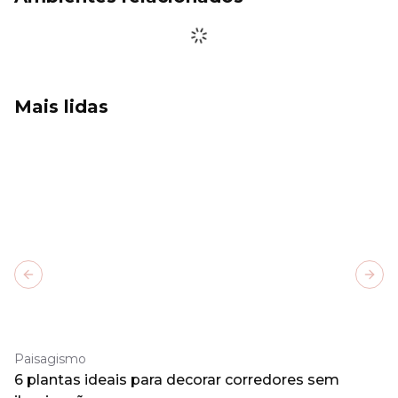
Mais lidas
Previous slide
Next
Paisagismo
6 plantas ideais para decorar corredores sem