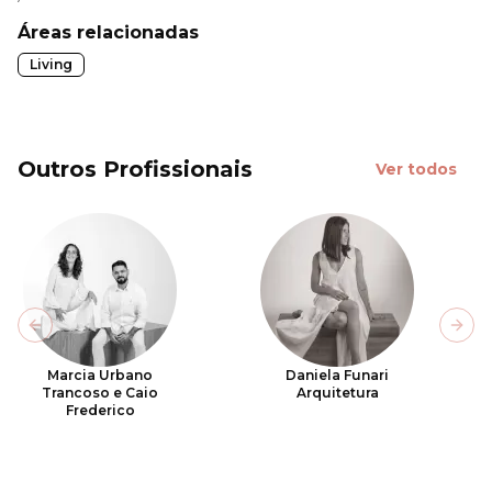
Áreas relacionadas
Living
Outros Profissionais
Ver todos
Previous slide
Next
Marcia Urbano
Daniela Funari
Trancoso e Caio
Arquitetura
Frederico