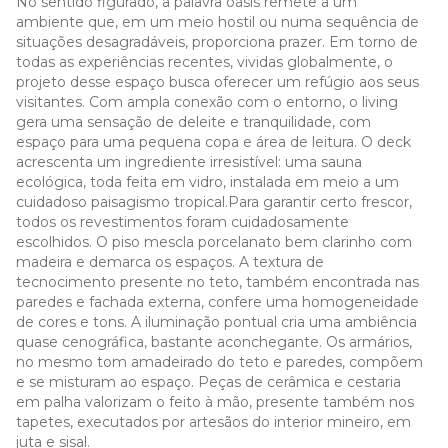
No sentido figurado, a palavra oásis remete a um
ambiente que, em um meio hostil ou numa sequência de
situações desagradáveis, proporciona prazer. Em torno de
todas as experiências recentes, vividas globalmente, o
projeto desse espaço busca oferecer um refúgio aos seus
visitantes. Com ampla conexão com o entorno, o living
gera uma sensação de deleite e tranquilidade, com
espaço para uma pequena copa e área de leitura. O deck
acrescenta um ingrediente irresistível: uma sauna
ecológica, toda feita em vidro, instalada em meio a um
cuidadoso paisagismo tropical.Para garantir certo frescor,
todos os revestimentos foram cuidadosamente
escolhidos. O piso mescla porcelanato bem clarinho com
madeira e demarca os espaços. A textura de
tecnocimento presente no teto, também encontrada nas
paredes e fachada externa, confere uma homogeneidade
de cores e tons. A iluminação pontual cria uma ambiência
quase cenográfica, bastante aconchegante. Os armários,
no mesmo tom amadeirado do teto e paredes, compõem
e se misturam ao espaço. Peças de cerâmica e cestaria
em palha valorizam o feito à mão, presente também nos
tapetes, executados por artesãos do interior mineiro, em
juta e sisal.