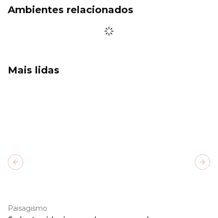
Ambientes relacionados
Mais lidas
Previous slide
Next
Paisagismo