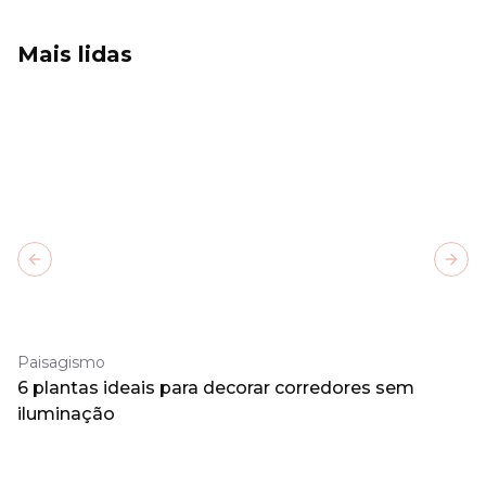
Mais lidas
Previous slide
Next
Paisagismo
6 plantas ideais para decorar corredores sem
iluminação