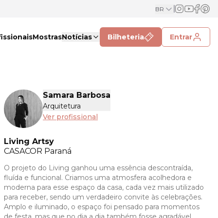
BR
issionais
Mostras
Notícias
Bilheteria
Entrar
Samara Barbosa
Arquitetura
Ver profissional
Living Artsy
CASACOR
Paraná
O projeto do Living ganhou uma essência descontraída,
fluída e funcional. Criamos uma atmosfera acolhedora e
moderna para esse espaço da casa, cada vez mais utilizado
para receber, sendo um verdadeiro convite às celebrações.
Amplo e iluminado, o espaço foi pensado para momentos
de festa, mas que no dia a dia também fosse agradável,