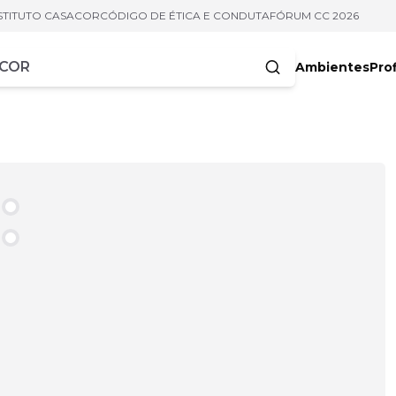
STITUTO CASACOR
CÓDIGO DE ÉTICA E CONDUTA
FÓRUM CC 2026
Ambientes
Prof
racteres