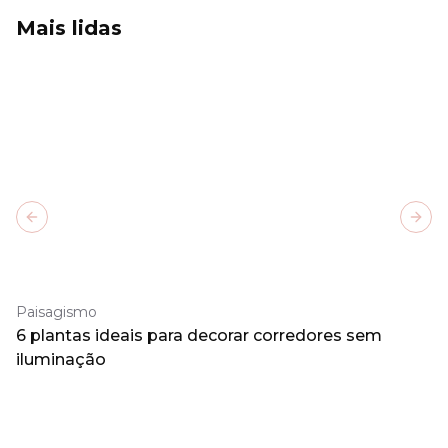
Mais lidas
Previous slide
Next
Paisagismo
6 plantas ideais para decorar corredores sem
iluminação