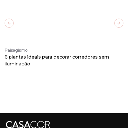
Previous slide
Next
Paisagismo
6 plantas ideais para decorar corredores sem
iluminação