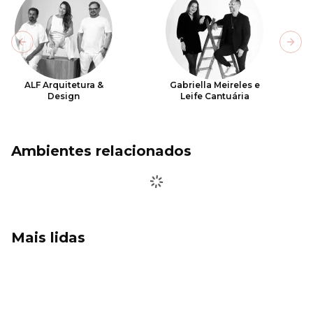
Previous slide
Next
ALF Arquitetura &
Gabriella Meireles e
Design
Leife Cantuária
Ambientes relacionados
Mais lidas