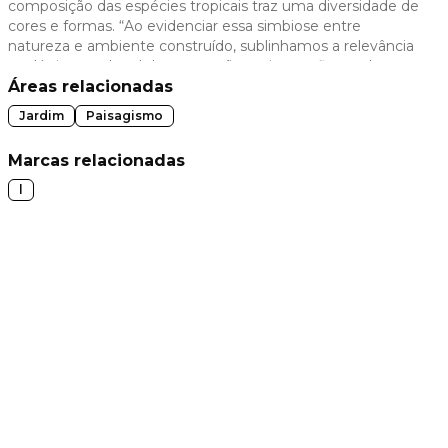
composição das espécies tropicais traz uma diversidade de
cores e formas. “Ao evidenciar essa simbiose entre
 slide
natureza e ambiente construído, sublinhamos a relevância
ecológica e cultural da vegetação nativa, reafirmando sua
presença como um pilar indispensável para o equilíbrio
Áreas relacionadas
entre o urbano e o natural”.
Jardim
Paisagismo
Marcas relacionadas
l
t slide