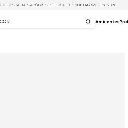
STITUTO CASACOR
CÓDIGO DE ÉTICA E CONDUTA
FÓRUM CC 2026
Ambientes
Prof
racteres