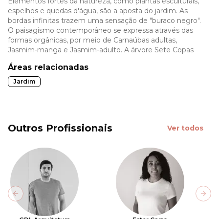
Elementos fortes da natureza, como plantas esculturais,
espelhos e quedas d'água, são a aposta do jardim. As
bordas infinitas trazem uma sensação de "buraco negro".
O paisagismo contemporâneo se expressa através das
formas orgânicas, por meio de Carnaúbas adultas,
Jasmim-manga e Jasmim-adulto. A árvore Sete Copas
Áreas relacionadas
Jardim
Outros Profissionais
Ver todos
Previous slide
Next