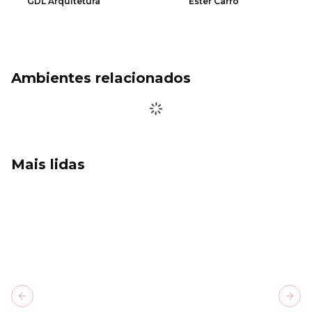
GDL Arquitetura
Ester Carro
Ambientes relacionados
Mais lidas
Previous slide
Next