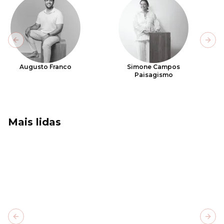
Previous slide
Next
Augusto Franco
Simone Campos
Paisagismo
Mais lidas
Previous slide
Next