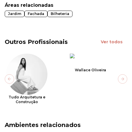
Áreas relacionadas
Jardim
Fachada
Bilheteria
Outros Profissionais
Ver todos
Wallace Oliveira
Previous slide
Next
Tudo Arquitetura e
Construção
Ambientes relacionados