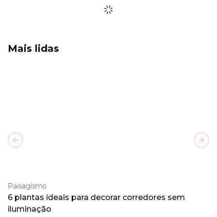
Mais lidas
Previous slide
Next
Paisagismo
6 plantas ideais para decorar corredores sem
iluminação