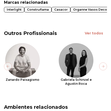
Marcas relacionadas
Interlight
Construflama
Casacor
Organne Vasos Decor
Outros Profissionais
Ver todos
Previous slide
Next
Zanardo Paisagismo
Gabriela Schinzel e
Agustin Roca
Ambientes relacionados