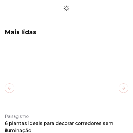
Mais lidas
Previous slide
Next
Paisagismo
6 plantas ideais para decorar corredores sem
iluminação