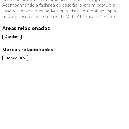
Acompanhando a fachada do casarão, o jardim captura a
 slide
essência das plantas nativas brasileiras, com ênfase especial
nos preciosos ecossistemas da Mata Atlântica e Cerrado,
incluindo espécies ameaçadas. Preservando as plantas
cultivadas por Dulce Ferolla, este espaço representa sua
Áreas relacionadas
memória e legado botânico.
Jardim
Marcas relacionadas
Banco Brb
t slide