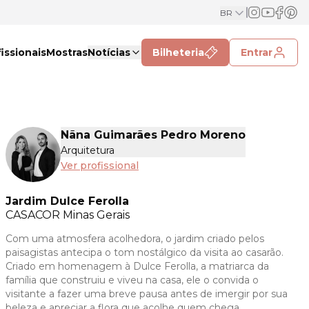
BR
issionais
Mostras
Notícias
Bilheteria
Entrar
Nãna Guimarães Pedro Moreno
Arquitetura
Ver profissional
Jardim Dulce Ferolla
CASACOR
Minas Gerais
Com uma atmosfera acolhedora, o jardim criado pelos
paisagistas antecipa o tom nostálgico da visita ao casarão.
Criado em homenagem à Dulce Ferolla, a matriarca da
família que construiu e viveu na casa, ele o convida o
visitante a fazer uma breve pausa antes de imergir por sua
beleza e apreciar a flora que acolhe quem chega.