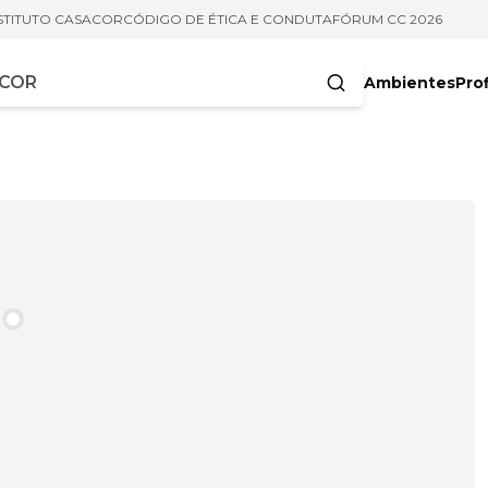
STITUTO CASACOR
CÓDIGO DE ÉTICA E CONDUTA
FÓRUM CC 2026
Ambientes
Prof
racteres