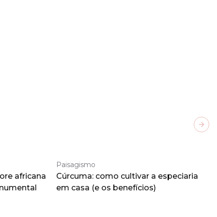
Next
Paisagismo
ore africana
Cúrcuma: como cultivar a especiaria
onumental
em casa (e os benefícios)