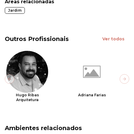
Áreas relacionadas
Jardim
Outros Profissionais
Ver todos
Previous slide
Next
Hugo Ribas
Adriana Farias
Arquitetura
Ambientes relacionados