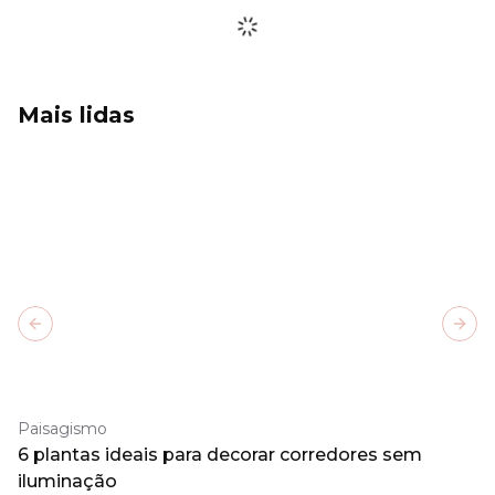
Mais lidas
Previous slide
Next
Paisagismo
6 plantas ideais para decorar corredores sem
iluminação