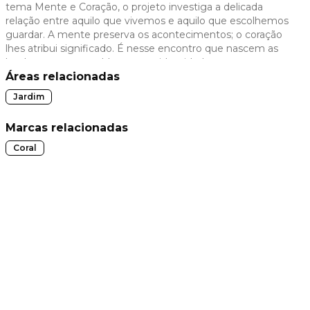
tema Mente e Coração, o projeto investiga a delicada
 slide
relação entre aquilo que vivemos e aquilo que escolhemos
guardar. A mente preserva os acontecimentos; o coração
lhes atribui significado. É nesse encontro que nascem as
lembranças que moldam nossa identidade, constroem
nossos vínculos e definem nossa percepção de
Áreas relacionadas
pertencimento.Porque toda memória feliz tem um
Jardim
endereço.
Marcas relacionadas
Coral
t slide