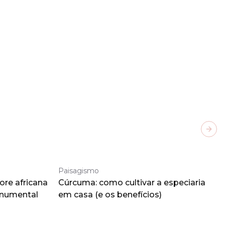
Next
Paisagismo
ore africana
Cúrcuma: como cultivar a especiaria
onumental
em casa (e os benefícios)