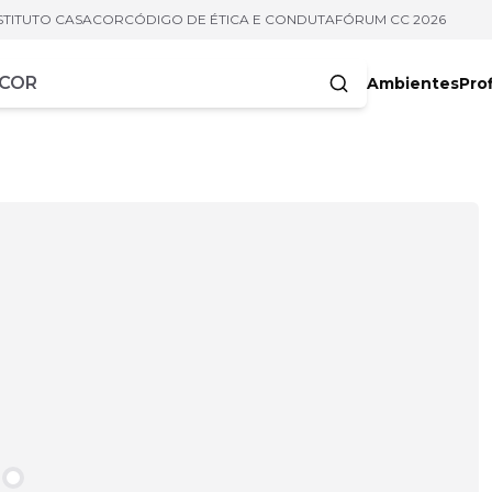
STITUTO CASACOR
CÓDIGO DE ÉTICA E CONDUTA
FÓRUM CC 2026
Ambientes
Prof
racteres