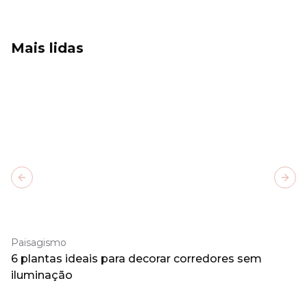
Mais lidas
Previous slide
Next
Paisagismo
6 plantas ideais para decorar corredores sem
iluminação