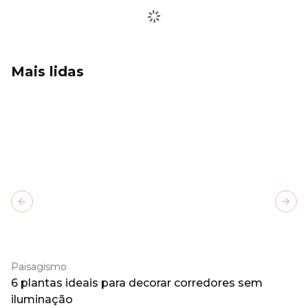
Mais lidas
Previous slide
Next
Paisagismo
6 plantas ideais para decorar corredores sem
iluminação