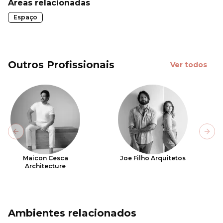
Áreas relacionadas
Espaço
Outros Profissionais
Ver todos
Previous slide
Next
Maicon Cesca
Joe Filho Arquitetos
Architecture
Ambientes relacionados