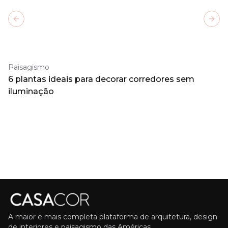
Previous slide
Next
Paisagismo
6 plantas ideais para decorar corredores sem
iluminação
A maior e mais completa plataforma de arquitetura, design
de interiores e paisagismo das Américas