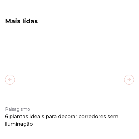
Mais lidas
Previous slide
Next
Paisagismo
6 plantas ideais para decorar corredores sem
iluminação