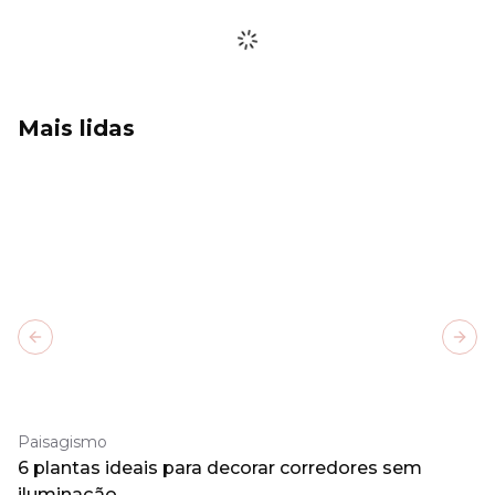
Mais lidas
Previous slide
Next
Paisagismo
6 plantas ideais para decorar corredores sem
iluminação