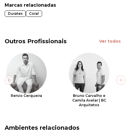
Marcas relacionadas
Duratex
Coral
Outros Profissionais
Ver todos
Previous slide
Next
Renzo Cerqueira
Bruno Carvalho e
Camila Avelar | BC
Arquitetos
Ambientes relacionados