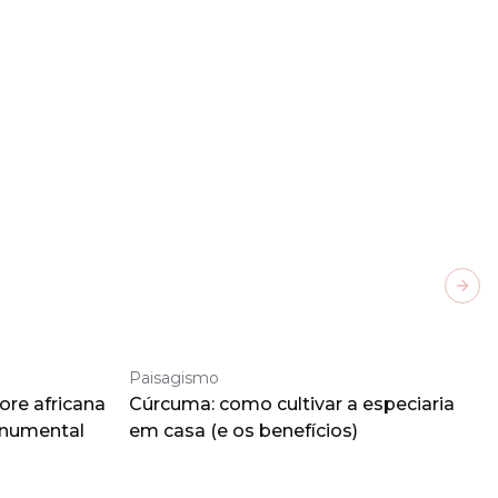
Next
Paisagismo
ore africana
Cúrcuma: como cultivar a especiaria
onumental
em casa (e os benefícios)