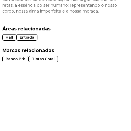
retas, a essência do ser humano; representando o nosso
 slide
corpo, nossa alma imperfeita e a nossa morada.
Áreas relacionadas
Hall
Entrada
Marcas relacionadas
Banco Brb
Tintas Coral
t slide