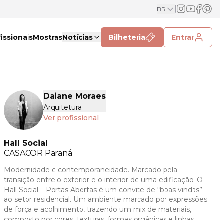
BR
issionais
Mostras
Notícias
Bilheteria
Entrar
Daiane Moraes
Arquitetura
Ver profissional
Hall Social
CASACOR
Paraná
Modernidade e contemporaneidade. Marcado pela
transição entre o exterior e o interior de uma edificação. O
Hall Social – Portas Abertas é um convite de “boas vindas”
ao setor residencial. Um ambiente marcado por expressões
de força e acolhimento, trazendo um mix de materiais,
composto por cores, texturas, formas orgânicas e linhas