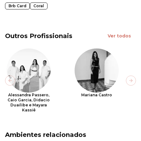
Brb Card
Coral
Outros Profissionais
Ver todos
Previous slide
Next
Alessandra Passero,
Mariana Castro
Caio Garcia, Didacio
Duailibe e Mayara
Kassiê
Ambientes relacionados