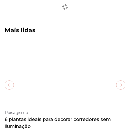
Mais lidas
Previous slide
Next
Paisagismo
6 plantas ideais para decorar corredores sem
iluminação