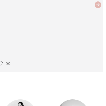
Next
ar link