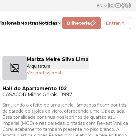
BR
issionais
Mostras
Notícias
Bilheteria
Entrar
Mariza Meire Silva Lima
Arquitetura
Ver profissional
Hall do Apartamento 102
CASACOR
Minas Gerais - 1997
Simulando o efeito de uma janela, lâmpadas ficam por trás
da parede de tijolos de vidro, oferecendo uma luz azulada.
Essa tonalidade continua nos ladrilhos de quartzo azul-
imperial (MGB) e nas paredes, pintadas com Revest Vinil da
Coral, acabamento também presente no piso branco. A
artista plástica Agnes Farkasvolgyi elaborou a tela ao fundo,