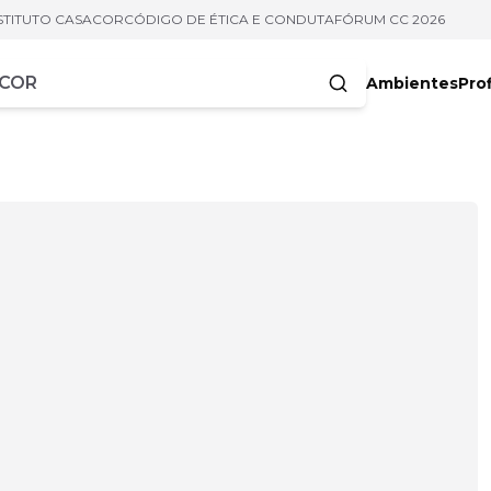
STITUTO CASACOR
CÓDIGO DE ÉTICA E CONDUTA
FÓRUM CC 2026
Ambientes
Prof
racteres