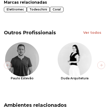
Marcas relacionadas
Elettromec
Todeschini
Coral
Outros Profissionais
Ver todos
Previous slide
Next
Paulo Estevão
Duda Arquitetura
Ambientes relacionados