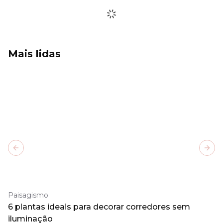
Mais lidas
Previous slide
Next
Paisagismo
6 plantas ideais para decorar corredores sem
iluminação