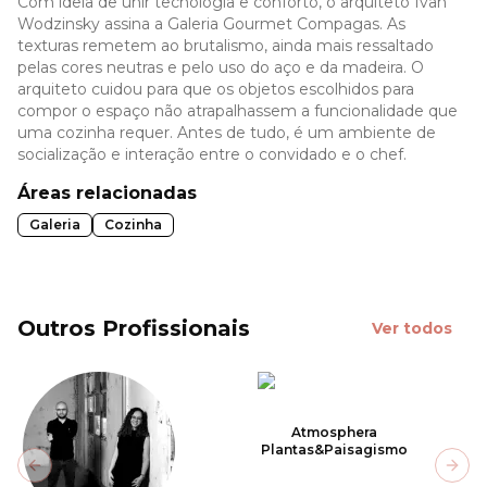
Com ideia de unir tecnologia e conforto, o arquiteto Ivan
Wodzinsky assina a Galeria Gourmet Compagas. As
texturas remetem ao brutalismo, ainda mais ressaltado
pelas cores neutras e pelo uso do aço e da madeira. O
arquiteto cuidou para que os objetos escolhidos para
compor o espaço não atrapalhassem a funcionalidade que
uma cozinha requer. Antes de tudo, é um ambiente de
socialização e interação entre o convidado e o chef.
Áreas relacionadas
Galeria
Cozinha
Outros Profissionais
Ver todos
Atmosphera
Plantas&Paisagismo
Previous slide
Next