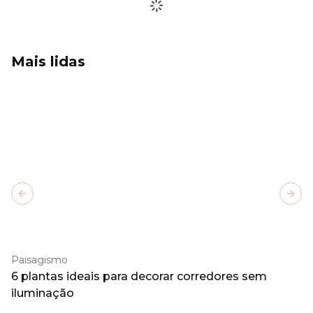
Mais lidas
Previous slide
Next
Paisagismo
6 plantas ideais para decorar corredores sem
iluminação