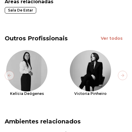
Áreas relacionadas
Sala De Estar
Outros Profissionais
Ver todos
Previous slide
Next
Kelícia Deógenes
Victoria Pinheiro
Ambientes relacionados