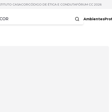
STITUTO CASACOR
CÓDIGO DE ÉTICA E CONDUTA
FÓRUM CC 2026
Ambientes
Prof
racteres