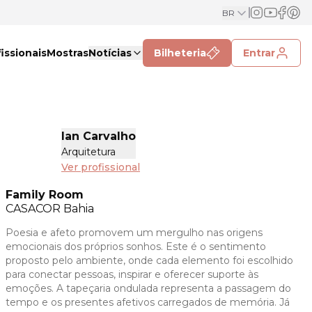
BR
issionais
Mostras
Notícias
Bilheteria
Entrar
lan Carvalho
Arquitetura
Ver profissional
Family Room
CASACOR
Bahia
Poesia e afeto promovem um mergulho nas origens
emocionais dos próprios sonhos. Este é o sentimento
proposto pelo ambiente, onde cada elemento foi escolhido
para conectar pessoas, inspirar e oferecer suporte às
emoções. A tapeçaria ondulada representa a passagem do
tempo e os presentes afetivos carregados de memória. Já