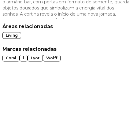
o armário-bar, com portas em formato de semente, guarda
objetos dourados que simbolizam a energia vital dos
 slide
sonhos. A cortina revela o início de uma nova jornada,
enquanto a mesa com cúpulas azuis remete ao momento
em que as ideias se tornam planos. Outro destaque é a
Áreas relacionadas
poltrona de Sérgio Rodrigues, que acolhe aquele que não
Living
realizou seu sonho, em contraponto à obra de arte ao
fundo - um agricultor jogando sementes ao solo - como
Marcas relacionadas
um sinal de esperança.
Coral
l
Lyor
Wolff
t slide