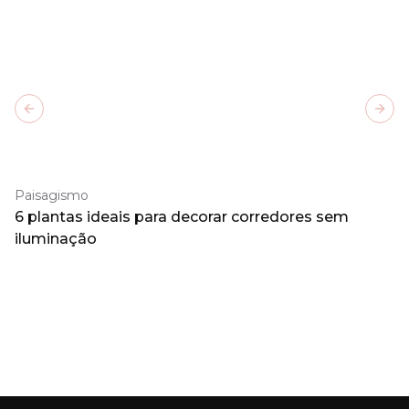
Previous slide
Next
Paisagismo
6 plantas ideais para decorar corredores sem
iluminação