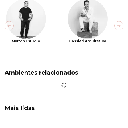
Previous slide
Next
Marton Estúdio
Cassieri Arquitetura
Ambientes relacionados
Mais lidas