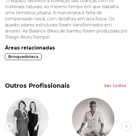
O espaço favorece a interação das crianças com os
materiais naturais, ao mesmo tempo em que trabalha
uma temática urbana. A marcenaria é feita de
compensado naval, com detalhes em laca fosca. Os
quadro pilares estruturais foram transformados em
árvores. As Balance Bikes de bambu foram produzidas por
Thiago Alves Rampel.
Áreas relacionadas
Brinquedoteca
Outros Profissionais
Ver todos
Previous slide
Next