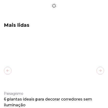
Mais lidas
Previous slide
Next
Paisagismo
6 plantas ideais para decorar corredores sem
iluminação