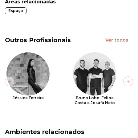
Áreas relacionadas
Espaço
Outros Profissionais
Ver todos
Previous slide
Next
Jéssica Ferreira
Bruno Lobo, Felipe
Costa e Josafá Neto
Ambientes relacionados