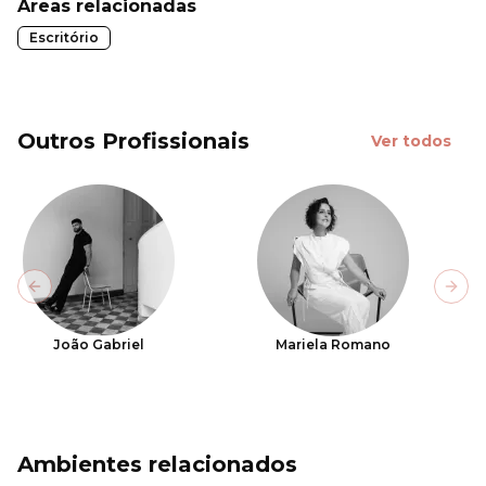
Áreas relacionadas
Escritório
Outros Profissionais
Ver todos
Previous slide
Next
João Gabriel
Mariela Romano
Ambientes relacionados