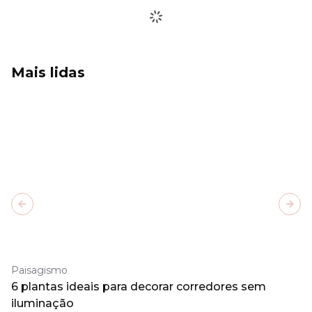
Mais lidas
Previous slide
Next
Paisagismo
6 plantas ideais para decorar corredores sem
iluminação