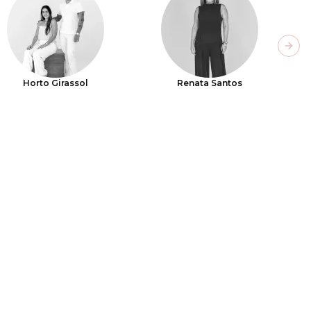
Next
Horto Girassol
Renata Santos