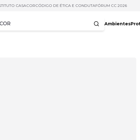
STITUTO CASACOR
CÓDIGO DE ÉTICA E CONDUTA
FÓRUM CC 2026
Ambientes
Prof
racteres