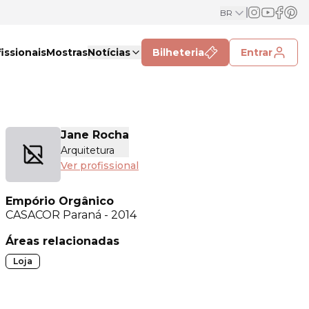
BR
issionais
Mostras
Notícias
Bilheteria
Entrar
Jane Rocha
Arquitetura
Ver profissional
Empório Orgânico
CASACOR
Paraná - 2014
Áreas relacionadas
Loja