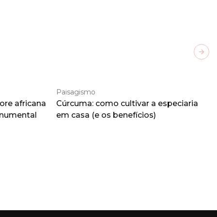
Next
Paisagismo
ore africana
Cúrcuma: como cultivar a especiaria
onumental
em casa (e os benefícios)