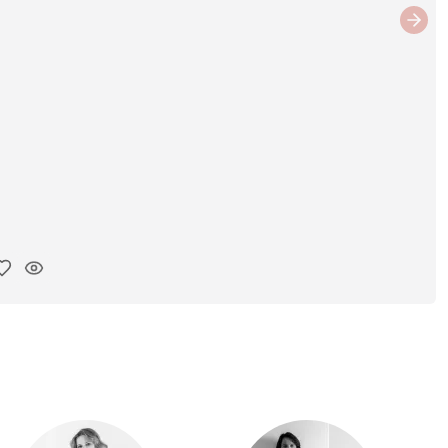
Next
ar link