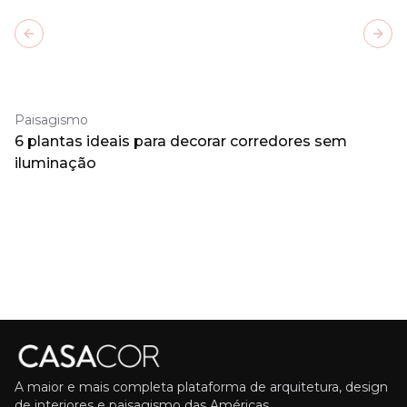
Previous slide
Next
Paisagismo
6 plantas ideais para decorar corredores sem
iluminação
A maior e mais completa plataforma de arquitetura, design
de interiores e paisagismo das Américas