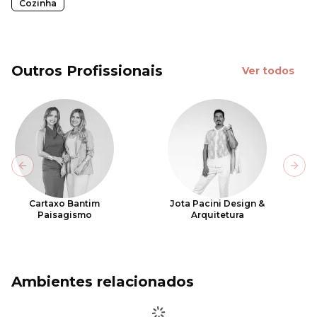
Cozinha
Outros Profissionais
Ver todos
Previous slide
Next
Cartaxo Bantim
Jota Pacini Design &
Paisagismo
Arquitetura
Ambientes relacionados