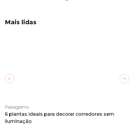
Mais lidas
Previous slide
Next
Paisagismo
6 plantas ideais para decorar corredores sem
iluminação