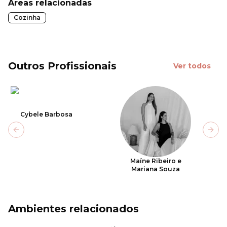
Áreas relacionadas
Cozinha
Outros Profissionais
Ver todos
Cybele Barbosa
Previous slide
Next
Maíne Ribeiro e
Mariana Souza
Ambientes relacionados