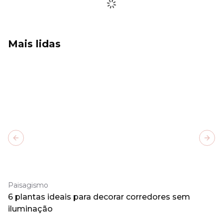
Mais lidas
Previous slide
Next
Paisagismo
6 plantas ideais para decorar corredores sem
iluminação