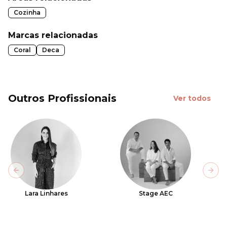
Cozinha
Marcas relacionadas
Coral
Deca
Outros Profissionais
Ver todos
Previous slide
Next
Lara Linhares
Stage AEC