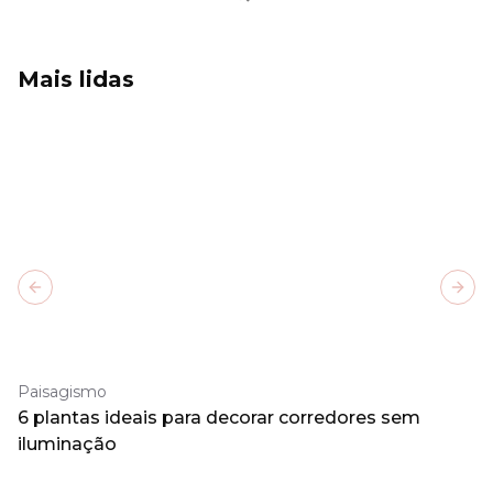
Mais lidas
Previous slide
Next
Paisagismo
6 plantas ideais para decorar corredores sem
iluminação