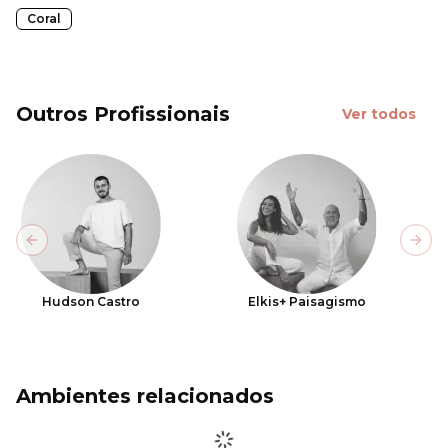
Coral
Outros Profissionais
Ver todos
Previous slide
Next
Hudson Castro
Elkis+ Paisagismo
Ambientes relacionados