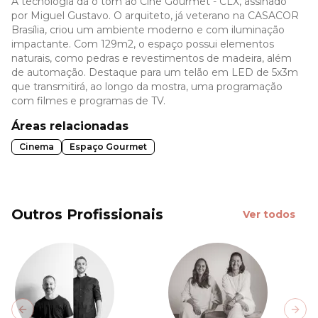
A tecnologia dá o tom ao Cine Gourmet - CLX, assinado
por Miguel Gustavo. O arquiteto, já veterano na CASACOR
Brasília, criou um ambiente moderno e com iluminação
impactante. Com 129m2, o espaço possui elementos
naturais, como pedras e revestimentos de madeira, além
de automação. Destaque para um telão em LED de 5x3m
que transmitirá, ao longo da mostra, uma programação
com filmes e programas de TV.
Áreas relacionadas
Cinema
Espaço Gourmet
Outros Profissionais
Ver todos
Previous slide
Next