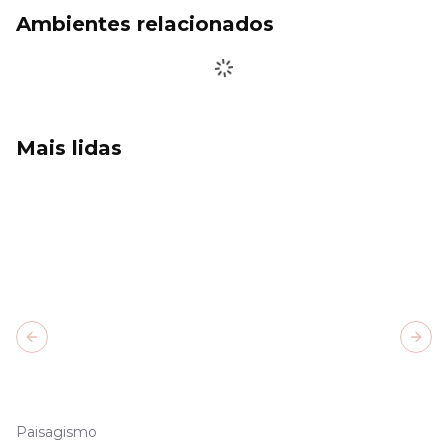
Ambientes relacionados
Mais lidas
Previous slide
Next
Paisagismo