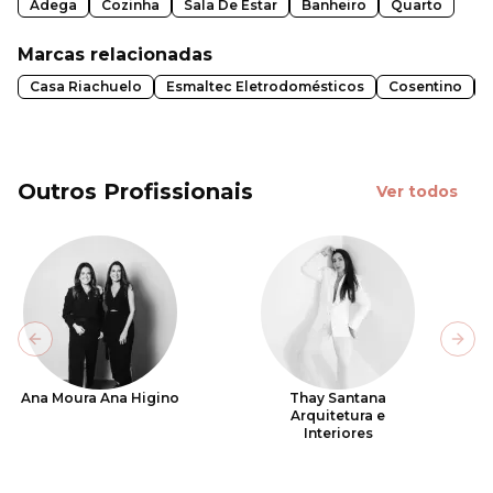
Adega
Cozinha
Sala De Estar
Banheiro
Quarto
Marcas relacionadas
Casa Riachuelo
Esmaltec Eletrodomésticos
Cosentino
Outros Profissionais
Ver todos
Previous slide
Next
Ana Moura Ana Higino
Thay Santana
Arquitetura e
Interiores