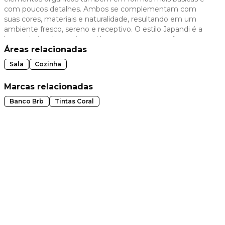
com poucos detalhes. Ambos se complementam com
 slide
suas cores, materiais e naturalidade, resultando em um
ambiente fresco, sereno e receptivo. O estilo Japandi é a
base criativa do arquiteto. Uma casa contemporânea,
minimalista e japonista.
Áreas relacionadas
Sala
Cozinha
Marcas relacionadas
Banco Brb
Tintas Coral
t slide