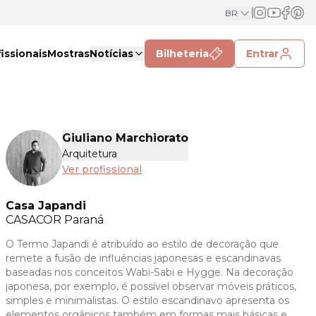
BR
issionais
Mostras
Notícias
Bilheteria
Entrar
Giuliano Marchiorato
Arquitetura
Ver profissional
Casa Japandi
CASACOR
Paraná
O Termo Japandi é atribuído ao estilo de decoração que
remete a fusão de influências japonesas e escandinavas
baseadas nos conceitos Wabi-Sabi e Hygge. Na decoração
japonesa, por exemplo, é possível observar móveis práticos,
simples e minimalistas. O estilo escandinavo apresenta os
elementos orgânicos também em formas mais básicas e