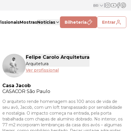
BR
issionais
Mostras
Notícias
Bilheteria
Entrar
Felipe Carolo Arquitetura
Arquitetura
Ver profissional
Casa Jacob
CASACOR
São Paulo
O arquiteto rende homenagem aos 100 anos de vida de
seu avô, Jacob, com um loft transpassado por sensibilidade
e nostalgia. O impacto começa na entrada, pela porta
trabalhada com chapas de alumínio dobrado. No interior, os
77 m2 incorporam lembranças da casa dos avós – algumas
literais, como mobiliário herdado. Peças vintage adquiridas