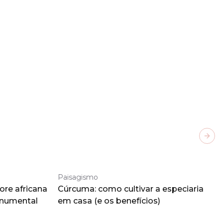
Next
Paisagismo
ore africana
Cúrcuma: como cultivar a especiaria
onumental
em casa (e os benefícios)