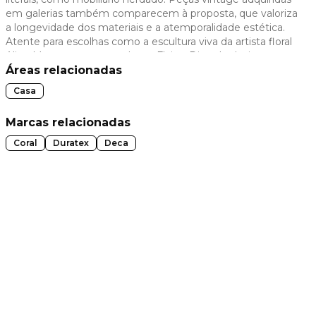
em galerias também comparecem à proposta, que valoriza
 slide
a longevidade dos materiais e a atemporalidade estética.
Atente para escolhas como a escultura viva da artista floral
Aline Matsumoto, o pendente Flying Disc, do designer
Ingo Maurer, e a luminária Moon, de Davide Groppi.
Áreas relacionadas
Casa
Marcas relacionadas
Coral
Duratex
Deca
t slide