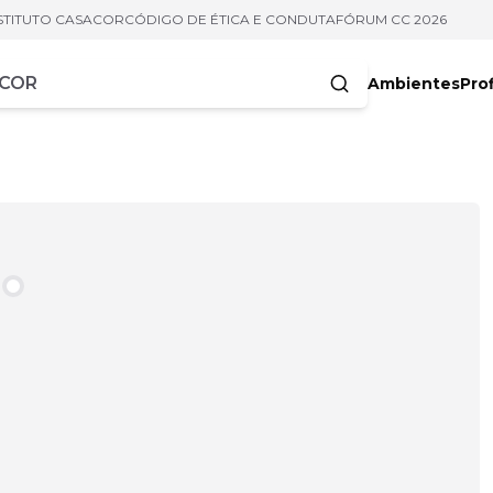
STITUTO CASACOR
CÓDIGO DE ÉTICA E CONDUTA
FÓRUM CC 2026
Ambientes
Prof
racteres