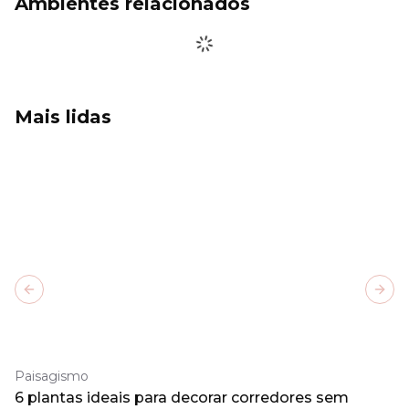
Ambientes relacionados
Mais lidas
Previous slide
Next
Paisagismo
6 plantas ideais para decorar corredores sem