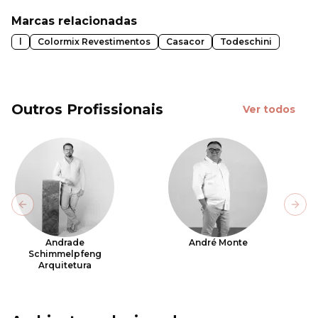
Marcas relacionadas
l
Colormix Revestimentos
Casacor
Todeschini
Outros Profissionais
Ver todos
Previous slide
Next
Andrade
André Monte
Schimmelpfeng
Arquitetura