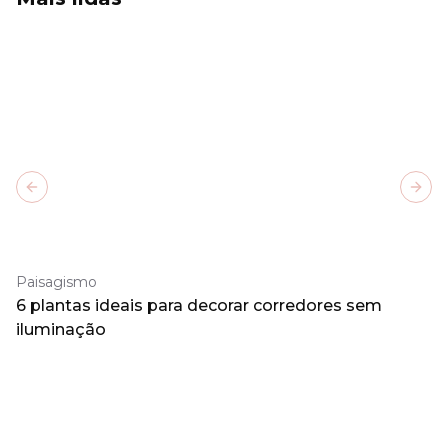
Previous slide
Next
Paisagismo
6 plantas ideais para decorar corredores sem
iluminação