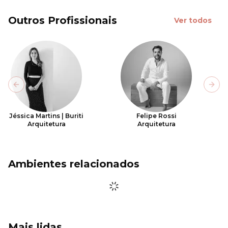
Outros Profissionais
Ver todos
Previous slide
Next
Jéssica Martins | Buriti
Felipe Rossi
Arquitetura
Arquitetura
Ambientes relacionados
Mais lidas