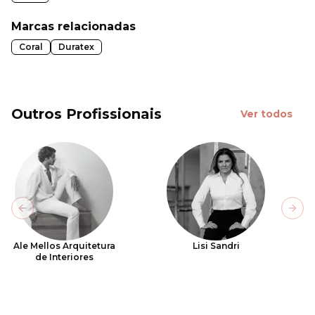
Marcas relacionadas
Coral
Duratex
Outros Profissionais
Ver todos
Previous slide
Next
Ale Mellos Arquitetura
Lisi Sandri
de Interiores