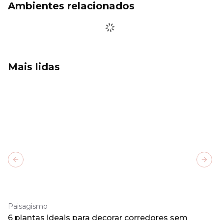
Ambientes relacionados
Mais lidas
Previous slide
Next
Paisagismo
6 plantas ideais para decorar corredores sem