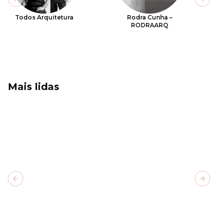
Previous slide
Next
Todos Arquitetura
Rodra Cunha –
RODRAARQ
Mais lidas
Previous slide
Next